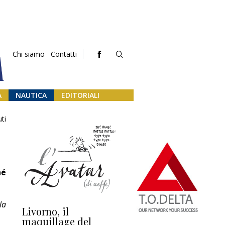
Chi siamo
Contatti
A
NAUTICA
EDITORIALI
ti
hé
la
Livorno, il
L’uscita di scena di
Da
maquillage del
Marilli e il mosaico
gu