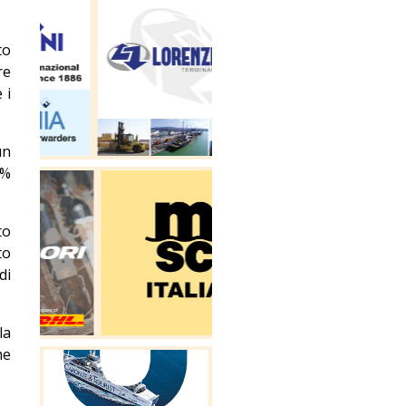
to
re
 i
un
3%
to
to
di
la
me