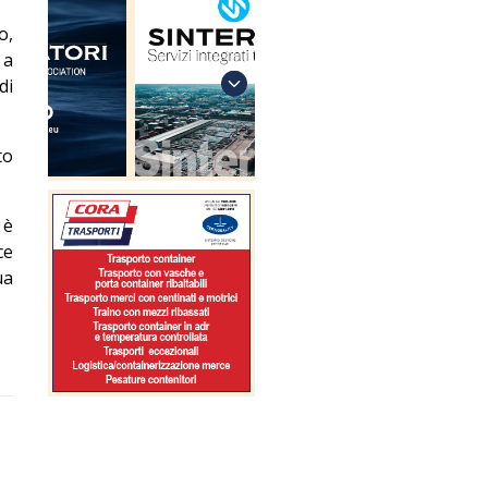
o,
 a
di
to
 è
ce
ua