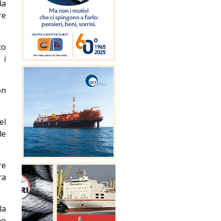
la
re
co
 i
on
el
le
re
ra
la
mo