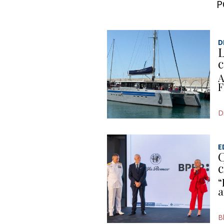
P
D
L
c
A
F
D
E
C
c
“
a
B