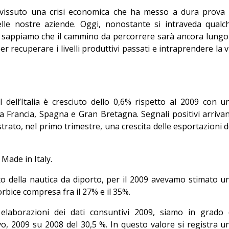
Editoriale
issuto una crisi economica che ha messo a dura prova 
elle nostre aziende. Oggi, nonostante si intraveda qualc
, sappiamo che il cammino da percorrere sarà ancora lungo
r recuperare i livelli produttivi passati e intraprendere la v
 dell’Italia è cresciuto dello 0,6% rispetto al 2009 con u
a Francia, Spagna e Gran Bretagna. Segnali positivi arriva
strato, nel primo trimestre, una crescita delle esportazioni d
 Made in Italy.
o della nautica da diporto, per il 2009 avevamo stimato u
rbice compresa fra il 27% e il 35%.
 elaborazioni dei dati consuntivi 2009, siamo in grado 
o, 2009 su 2008 del 30,5 %. In questo valore si registra u