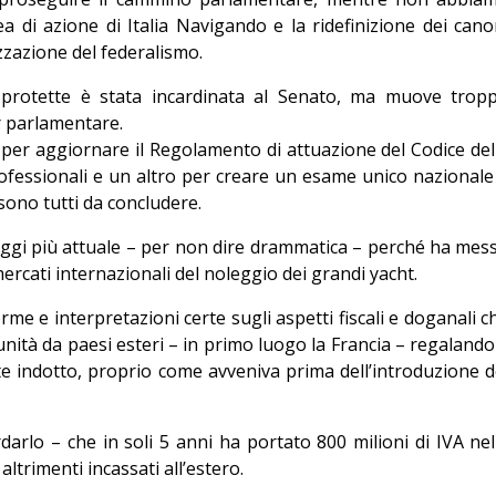
ea di azione di Italia Navigando e la ridefinizione dei cano
zzazione del federalismo.
 protette è stata incardinata al Senato, ma muove trop
er parlamentare.
ci per aggiornare il Regolamento di attuazione del Codice del
professionali e un altro per creare un esame unico nazionale
sono tutti da concludere.
oggi più attuale – per non dire drammatica – perché ha mes
 mercati internazionali del noleggio dei grandi yacht.
rme e interpretazioni certe sugli aspetti fiscali e doganali c
 unità da paesi esteri – in primo luogo la Francia – regalando
vante indotto, proprio come avveniva prima dell’introduzione d
rdarlo – che in soli 5 anni ha portato 800 milioni di IVA nel
 altrimenti incassati all’estero.