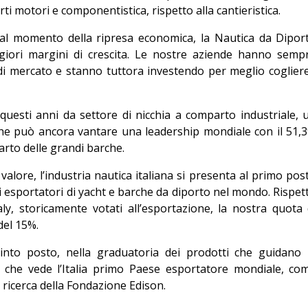
 motori e componentistica, rispetto alla cantieristica.
al momento della ripresa economica, la Nautica da Dipor
giori margini di crescita. Le nostre aziende hanno semp
di mercato e stanno tuttora investendo per meglio cogliere
questi anni da settore di nicchia a comparto industriale, 
che può ancora vantare una leadership mondiale con il 51,
arto delle grandi barche.
i valore, l’industria nautica italiana si presenta al primo pos
esi esportatori di yacht e barche da diporto nel mondo. Rispet
aly, storicamente votati all’esportazione, la nostra quota 
del 15%.
nto posto, nella graduatoria dei prodotti che guidano 
e che vede l’Italia primo Paese esportatore mondiale, co
 ricerca della Fondazione Edison.