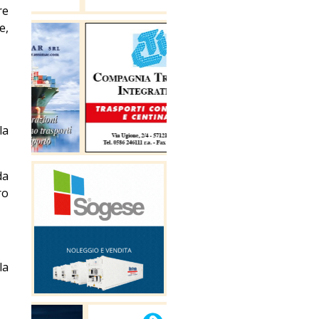
re
e,
la
da
ro
la