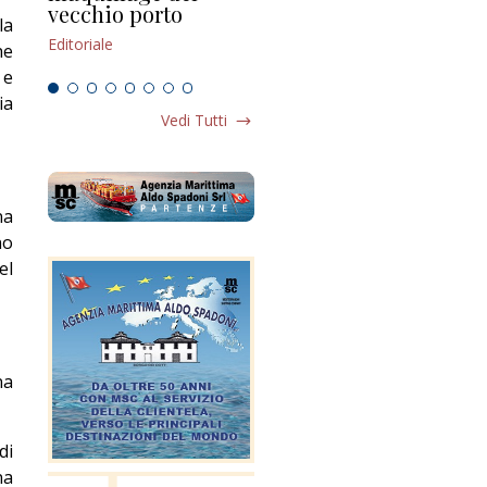
vecchio porto
scompaginato
Edi
la
Editoriale
Editoriale
he
 e
ia
Vedi Tutti
na
no
el
na
di
na