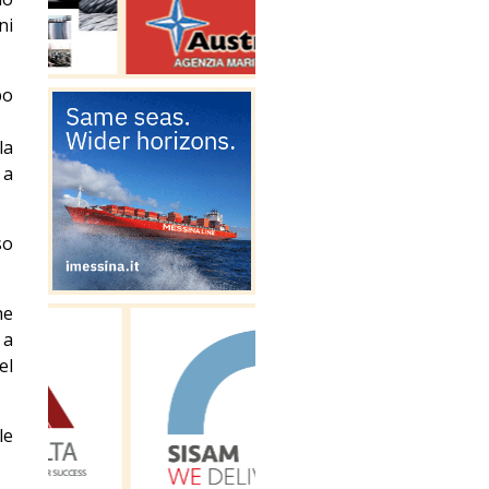
ni
po
la
 a
so
he
 a
el
le