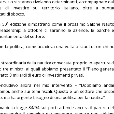
servizio si stanno rivelando determinanti, accompagnate dal
e di investire sul territorio italiano, oltre a punta
ati di sbocco.
 la 50ª edizione dimostrano come il prossimo Salone Nauti
 leadership: a ottobre ci saranno le aziende, le barche e
ppuntamento del settore.
 la politica, come accadeva una volta a scuola, con chi n
straordinaria della nautica convocata proprio in apertura d
tre ministri ai quali abbiamo presentato il “Piano genera
atto 3 miliardi di euro di investimenti privati.
oncludevo allora nel mio intervento – “Dobbiamo anda
i campi, anche sui temi fiscali. Questo è un settore che anco
o, ma ha urgente bisogno di una politica per la nautica”.
ma della legge 84/94 sui porti attende ancora il parere del
 proseguire il cammino parlamentare, mentre non abbia