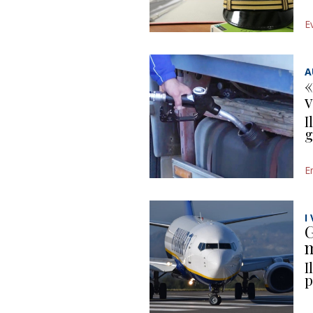
E
A
«
v
I
g
E
I
G
m
I
p