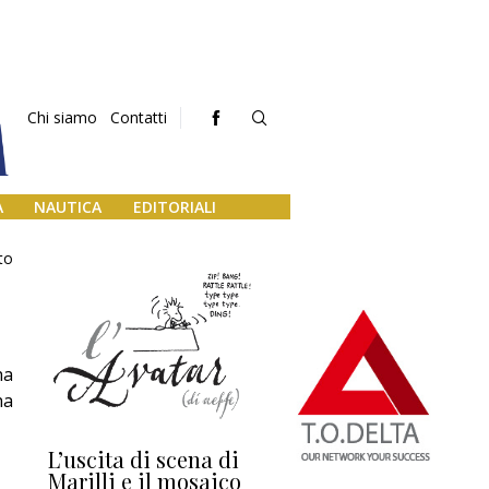
Chi siamo
Contatti
A
NAUTICA
EDITORIALI
to
ha
ha
L’uscita di scena di
Darsena a Europa,
Ho
Marilli e il mosaico
guerra e (o) pace
fa