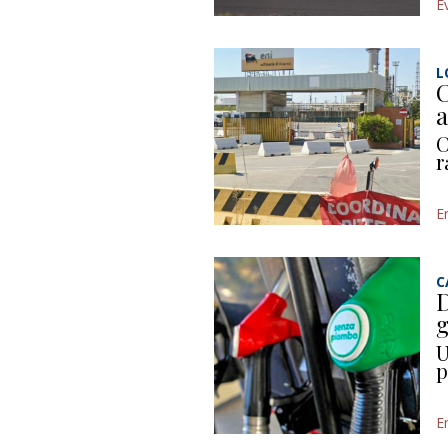
E
L
C
a
C
r
E
C
D
g
U
p
E