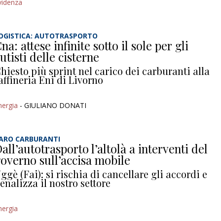
videnza
OGISTICA: AUTOTRASPORTO
na: attese infinite sotto il sole per gli
utisti delle cisterne
hiesto più sprint nel carico dei carburanti alla
affineria Eni di Livorno
nergia
- GIULIANO DONATI
ARO CARBURANTI
all’autotrasporto l’altolà a interventi del
overno sull’accisa mobile
ggè (Fai): si rischia di cancellare gli accordi e
enalizza il nostro settore
nergia