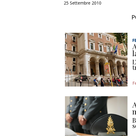
25 Settembre 2010
P
F
A
l
L
t
F
A
m
B
s