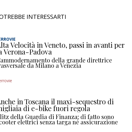
OTREBBE INTERESSARTI
ERROVIE
lta Velocità in Veneto, passi in avanti per
a Verona-Padova
’ammodernamento della grande direttrice
rasversale da Milano a Venezia
errovie
nche in Toscana il maxi-sequestro di
igliaia di e-bike fuori regola
litz della Guardia di Finanza: di fatto sono
cooter elettrici senza targa né assicurazione