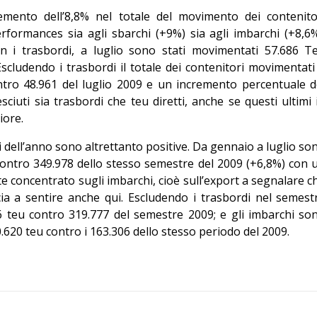
Editoriale
remento dell’8,8% nel totale del movimento dei contenito
rformances sia agli sbarchi (+9%) sia agli imbarchi (+8,6%
 i trasbordi, a luglio sono stati movimentati 57.686 T
Escludendo i trasbordi il totale dei contenitori movimentati
ontro 48.961 del luglio 2009 e un incremento percentuale d
ciuti sia trasbordi che teu diretti, anche se questi ultimi 
iore.
si dell’anno sono altrettanto positive. Da gennaio a luglio so
contro 349.978 dello stesso semestre del 2009 (+6,8%) con 
e concentrato sugli imbarchi, cioè sull’export a segnalare c
ia a sentire anche qui. Escludendo i trasbordi nel semest
6 teu contro 319.777 del semestre 2009; e gli imbarchi so
80.620 teu contro i 163.306 dello stesso periodo del 2009.