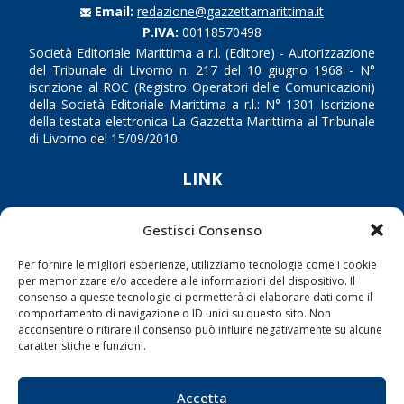
Email:
redazione@gazzettamarittima.it
P.IVA:
00118570498
Società Editoriale Marittima a r.l. (Editore) - Autorizzazione
del Tribunale di Livorno n. 217 del 10 giugno 1968 - N°
iscrizione al ROC (Registro Operatori delle Comunicazioni)
della Società Editoriale Marittima a r.l.: N° 1301 Iscrizione
della testata elettronica La Gazzetta Marittima al Tribunale
di Livorno del 15/09/2010.
LINK
Shipping
Gestisci Consenso
Porti/Interporti
Per fornire le migliori esperienze, utilizziamo tecnologie come i cookie
Trasporti
per memorizzare e/o accedere alle informazioni del dispositivo. Il
consenso a queste tecnologie ci permetterà di elaborare dati come il
Varie
comportamento di navigazione o ID unici su questo sito. Non
Sostenibilità
acconsentire o ritirare il consenso può influire negativamente su alcune
caratteristiche e funzioni.
Compagnie di Navigazione
Blue economy
Accetta