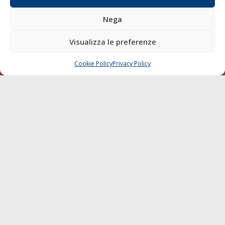
Diporto
Nega
Chi siamo
Contatti
Visualizza le preferenze
SEGUI
Cookie Policy
Privacy Policy
CHIAMA
SCRIVI
© 1968 - 2026 Tutti i diritti sono riservati
Cookie Policy
Privacy Policy
Mappa del sito
born in
MaMaStudiOs