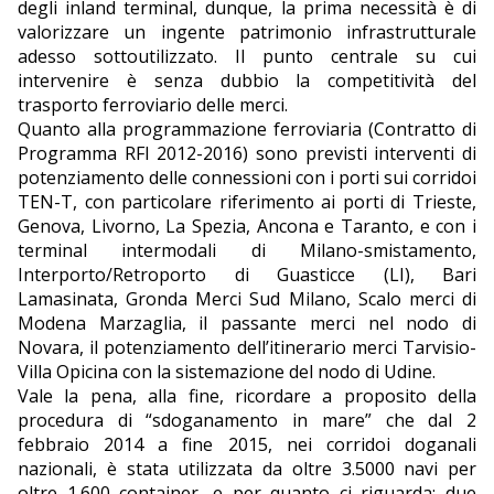
degli inland terminal, dunque, la prima necessità è di
valorizzare un ingente patrimonio infrastrutturale
adesso sottoutilizzato. Il punto centrale su cui
intervenire è senza dubbio la competitività del
trasporto ferroviario delle merci.
Quanto alla programmazione ferroviaria (Contratto di
Programma RFI 2012-2016) sono previsti interventi di
potenziamento delle connessioni con i porti sui corridoi
TEN-T, con particolare riferimento ai porti di Trieste,
Genova, Livorno, La Spezia, Ancona e Taranto, e con i
terminal intermodali di Milano-smistamento,
Interporto/Retroporto di Guasticce (LI), Bari
Lamasinata, Gronda Merci Sud Milano, Scalo merci di
Modena Marzaglia, il passante merci nel nodo di
Novara, il potenziamento dell’itinerario merci Tarvisio-
Villa Opicina con la sistemazione del nodo di Udine.
Vale la pena, alla fine, ricordare a proposito della
procedura di “sdoganamento in mare” che dal 2
febbraio 2014 a fine 2015, nei corridoi doganali
nazionali, è stata utilizzata da oltre 3.5000 navi per
oltre 1.600 container, e per quanto ci riguarda: due