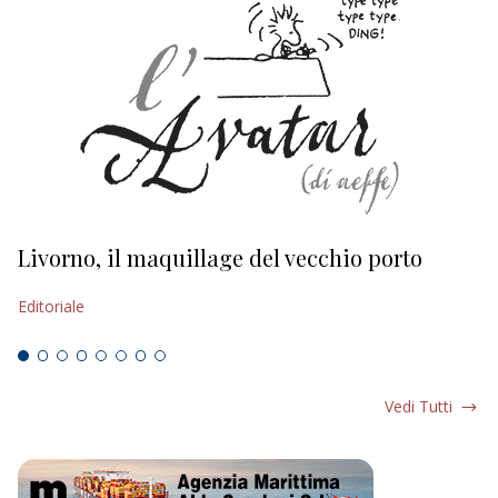
Livorno, il maquillage del vecchio porto
L
s
Editoriale
Ed
Vedi Tutti