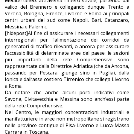
Mediterraneo: attraversa l’intero stivale, partendo dal
valico del Brennero e collegando dunque Trento a
EDITORIALI
Verona, Bologna, Firenze, Livorno e Roma ai principali
centri urbani del sud come Napoli, Bari, Catanzaro,
Messina e Palermo.
[hidepost]Al fine di assicurare i necessari collegamenti
interregionali per l’alimentazione dei corridoi da
generatori di traffico rilevanti, o ancora per assicurare
l’accessibilità di determinate aree del paese: le sezioni
più importanti della rete Comprehensive sono
rappresentate dalla Direttrice Adriatica (che da Ancona,
passando per Pescara, giunge sino in Puglia), dalla
Ionica e dall’asse costiero Tirrenico che collega Livorno
a Roma.
Da notare che anche alcuni porti indicativi come
Savona, Civitavecchia e Messina sono anch’essi parte
della rete Comprehensive.
Nel Centro, le maggiori concentrazioni industriali e
manifatturiere in aree non metropolitane si registrano
nelle province contigue di Pisa-Livorno e Lucca-Massa
Carrara in Toscana.