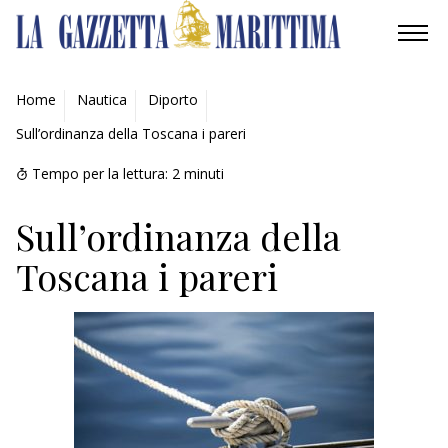
AMBIENTE
Home
Nautica
Diporto
Sull’ordinanza della Toscana i pareri
MOBILITÀ
Tempo per la lettura:
2
minuti
INDUSTRIA
Sull’ordinanza della
RICERCA
Toscana i pareri
ECONOMIA
TURISMO
CULTURA
NAUTICA