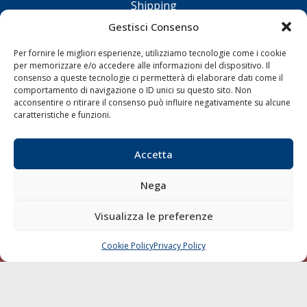
Shipping
Porti/Interporti
Gestisci Consenso
Trasporti
Per fornire le migliori esperienze, utilizziamo tecnologie come i cookie
Varie
per memorizzare e/o accedere alle informazioni del dispositivo. Il
consenso a queste tecnologie ci permetterà di elaborare dati come il
Sostenibilità
comportamento di navigazione o ID unici su questo sito. Non
acconsentire o ritirare il consenso può influire negativamente su alcune
Compagnie di Navigazione
caratteristiche e funzioni.
Blue economy
Diporto
Accetta
Chi siamo
Nega
Contatti
Visualizza le preferenze
SEGUI
Cookie Policy
Privacy Policy
CHIAMA
SCRIVI