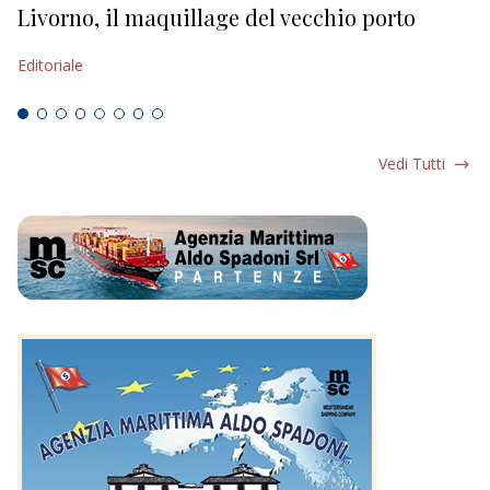
Livorno, il maquillage del vecchio porto
L
s
Editoriale
Ed
Vedi Tutti