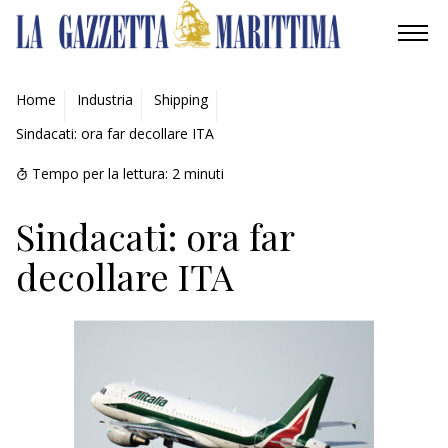
AMBIENTE
Home
Industria
Shipping
Sindacati: ora far decollare ITA
MOBILITÀ
Tempo per la lettura:
2
minuti
INDUSTRIA
Sindacati: ora far
RICERCA
decollare ITA
ECONOMIA
TURISMO
CULTURA
NAUTICA