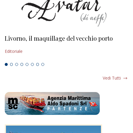
Livorno, il maquillage del vecchio porto
L
s
Editoriale
Ed
Vedi Tutti