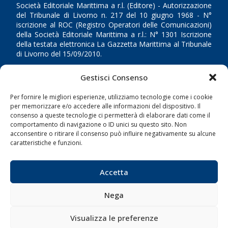
Società Editoriale Marittima a r.l. (Editore) - Autorizzazione
del Tribunale di Livorno n. 217 del 10 giugno 1968 - N°
iscrizione al ROC (Registro Operatori delle Comunicazioni)
della Società Editoriale Marittima a r.l.: N° 1301 Iscrizione
della testata elettronica La Gazzetta Marittima al Tribunale
di Livorno del 15/09/2010.
LINK
Gestisci Consenso
Per fornire le migliori esperienze, utilizziamo tecnologie come i cookie
Shipping
per memorizzare e/o accedere alle informazioni del dispositivo. Il
Porti/Interporti
consenso a queste tecnologie ci permetterà di elaborare dati come il
comportamento di navigazione o ID unici su questo sito. Non
Trasporti
acconsentire o ritirare il consenso può influire negativamente su alcune
caratteristiche e funzioni.
Varie
Sostenibilità
Accetta
Compagnie di Navigazione
Blue economy
Nega
Diporto
Visualizza le preferenze
Chi siamo