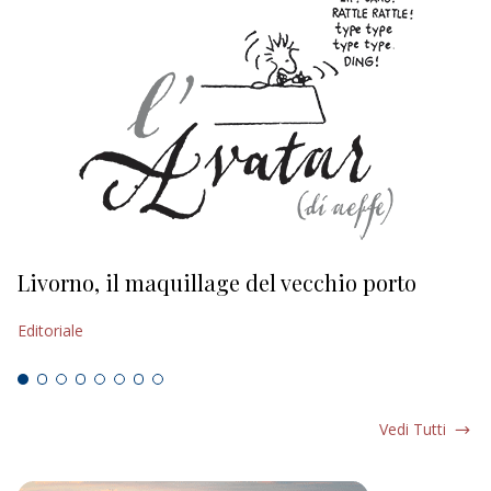
Livorno, il maquillage del vecchio porto
L
s
Editoriale
Ed
Vedi Tutti