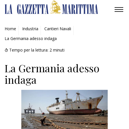
AMBIENTE
Home
Industria
Cantieri Navali
La Germania adesso indaga
MOBILITÀ
Tempo per la lettura:
2
minuti
INDUSTRIA
La Germania adesso
RICERCA
indaga
ECONOMIA
TURISMO
CULTURA
NAUTICA