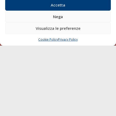
Compagnie di Navigazione
Accetta
Blue economy
Nega
Diporto
Chi siamo
Visualizza le preferenze
Contatti
Cookie Policy
Privacy Policy
CHIAMA
SCRIVI
SEGUI
© 1968 - 2026 Tutti i diritti sono riservati
Cookie Policy
Privacy Policy
Mappa del sito
born in
MaMaStudiOs