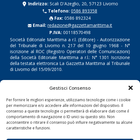
Indirizzo:
Scali D'Azeglio, 20, 57123 Livorno
Telefono:
0586 893358
Fax:
0586 892324
Email:
redazione@gazzettamarittima.it
P.IVA:
00118570498
Società Editoriale Marittima a r.l. (Editore) - Autorizzazione
del Tribunale di Livorno n. 217 del 10 giugno 1968 - N°
iscrizione al ROC (Registro Operatori delle Comunicazioni)
della Società Editoriale Marittima a r.l.: N° 1301 Iscrizione
della testata elettronica La Gazzetta Marittima al Tribunale
di Livorno del 15/09/2010.
LINK
Gestisci Consenso
Shipping
Per fornire le migliori esperienze, utilizziamo tecnologie come i cookie
per memorizzare e/o accedere alle informazioni del dispositivo. Il
Porti/Interporti
consenso a queste tecnologie ci permetterà di elaborare dati come il
Trasporti
comportamento di navigazione o ID unici su questo sito. Non
acconsentire o ritirare il consenso può influire negativamente su alcune
Varie
caratteristiche e funzioni.
Sostenibilità