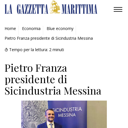
AMBIENTE
Home
Economia
Blue economy
Pietro Franza presidente di Sicindustria Messina
MOBILITÀ
Tempo per la lettura:
2
minuti
INDUSTRIA
Pietro Franza
RICERCA
presidente di
ECONOMIA
Sicindustria Messina
TURISMO
CULTURA
NAUTICA