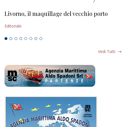
Livorno, il maquillage del vecchio porto
L
s
Editoriale
Ed
Vedi Tutti