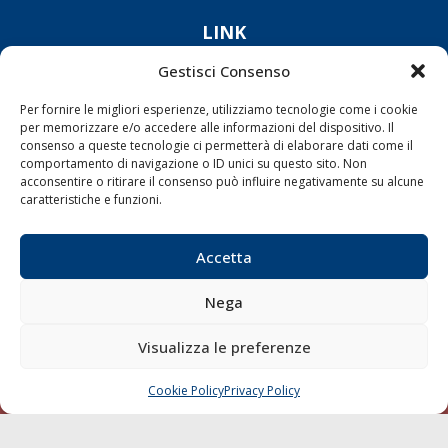
LINK
Gestisci Consenso
Shipping
Porti/Interporti
Per fornire le migliori esperienze, utilizziamo tecnologie come i cookie
per memorizzare e/o accedere alle informazioni del dispositivo. Il
Trasporti
consenso a queste tecnologie ci permetterà di elaborare dati come il
comportamento di navigazione o ID unici su questo sito. Non
Varie
acconsentire o ritirare il consenso può influire negativamente su alcune
Sostenibilità
caratteristiche e funzioni.
Compagnie di Navigazione
Accetta
Blue economy
Diporto
Nega
Chi siamo
Visualizza le preferenze
Contatti
Cookie Policy
Privacy Policy
CHIAMA
SCRIVI
SEGUI