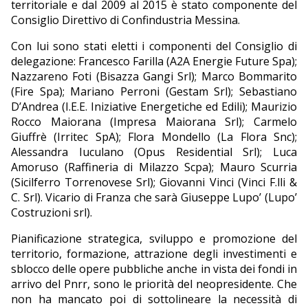
territoriale e dal 2009 al 2015 è stato componente del
Consiglio Direttivo di Confindustria Messina.
Con lui sono stati eletti i componenti del Consiglio di
delegazione: Francesco Farilla (A2A Energie Future Spa);
Nazzareno Foti (Bisazza Gangi Srl); Marco Bommarito
(Fire Spa); Mariano Perroni (Gestam Srl); Sebastiano
D’Andrea (I.E.E. Iniziative Energetiche ed Edili); Maurizio
Rocco Maiorana (Impresa Maiorana Srl); Carmelo
Giuffrè (Irritec SpA); Flora Mondello (La Flora Snc);
Alessandra Iuculano (Opus Residential Srl); Luca
Amoruso (Raffineria di Milazzo Scpa); Mauro Scurria
(Sicilferro Torrenovese Srl); Giovanni Vinci (Vinci F.lli &
C. Srl). Vicario di Franza che sarà Giuseppe Lupo’ (Lupo’
Costruzioni srl).
Pianificazione strategica, sviluppo e promozione del
territorio, formazione, attrazione degli investimenti e
sblocco delle opere pubbliche anche in vista dei fondi in
arrivo del Pnrr, sono le priorità del neopresidente. Che
non ha mancato poi di sottolineare la necessità di