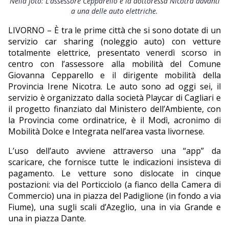
Nella foto: L’assessore Cepparello e la dottoressa Nicotra davanti
a una delle auto elettriche.
EDITORIALI
LIVORNO – È tra le prime città che si sono dotate di un
servizio car sharing (noleggio auto) con vetture
totalmente elettrice, presentato venerdì scorso in
centro con l’assessore alla mobilità del Comune
Giovanna Cepparello e il dirigente mobilità della
Provincia Irene Nicotra. Le auto sono ad oggi sei, il
servizio è organizzato dalla società Playcar di Cagliari e
il progetto finanziato dal Ministero dell’Ambiente, con
la Provincia come ordinatrice, è il Modì, acronimo di
Mobilità Dolce e Integrata nell’area vasta livornese.
L’uso dell’auto avviene attraverso una “app” da
scaricare, che fornisce tutte le indicazioni insisteva di
pagamento. Le vetture sono dislocate in cinque
postazioni: via del Porticciolo (a fianco della Camera di
Commercio) una in piazza del Padiglione (in fondo a via
Fiume), una sugli scali d’Azeglio, una in via Grande e
una in piazza Dante.