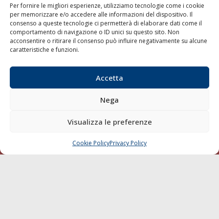
Per fornire le migliori esperienze, utilizziamo tecnologie come i cookie
per memorizzare e/o accedere alle informazioni del dispositivo. Il
Shipping
consenso a queste tecnologie ci permetterà di elaborare dati come il
Porti/Interporti
comportamento di navigazione o ID unici su questo sito. Non
acconsentire o ritirare il consenso può influire negativamente su alcune
Trasporti
caratteristiche e funzioni.
Varie
Sostenibilità
Accetta
Compagnie di Navigazione
Nega
Blue economy
Diporto
Visualizza le preferenze
Chi siamo
Cookie Policy
Privacy Policy
CHIAMA
SCRIVI
Contatti
SEGUI