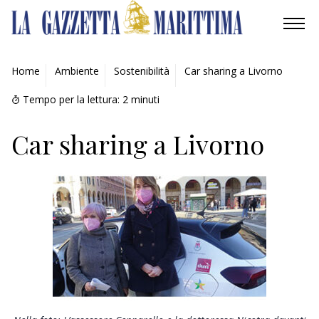
AMBIENTE
Home
Ambiente
Sostenibilità
Car sharing a Livorno
MOBILITÀ
Tempo per la lettura:
2
minuti
INDUSTRIA
Car sharing a Livorno
RICERCA
ECONOMIA
TURISMO
CULTURA
NAUTICA