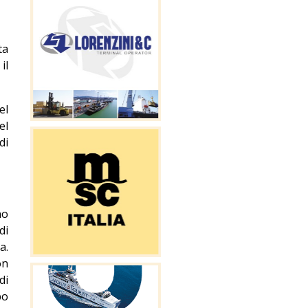
ta
il
el
el
di
no
di
a.
on
di
po