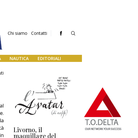
Chi siamo
Contatti
A
NAUTICA
EDITORIALI
ti
al
e.
la
tà
Livorno, il
L’uscita di scena di
Da
maquillage del
Marilli e il mosaico
gu
in