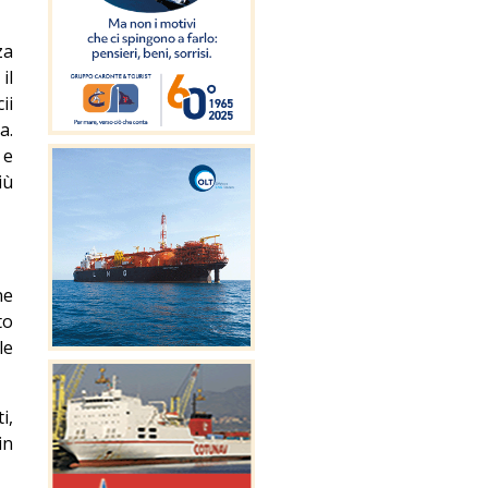
za
il
ii
a.
 e
iù
ne
to
le
i,
in