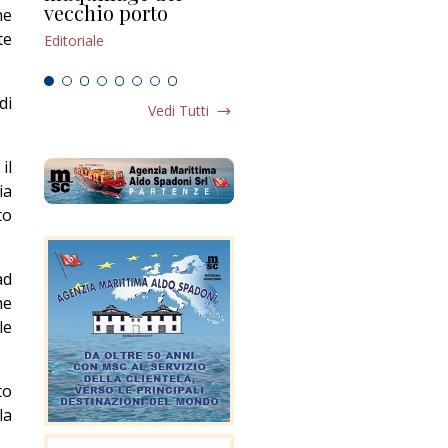
vecchio porto
scompaginato
ne
Edi
te
Editoriale
Editoriale
di
Vedi Tutti
il
ia
to
ad
he
le
to
la