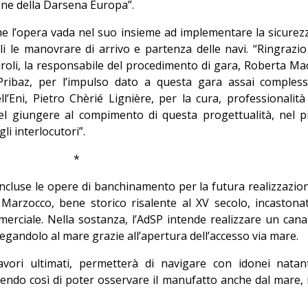
ione della Darsena Europa”.
me l’opera vada nel suo insieme ad implementare la sicurez
 le manovrare di arrivo e partenza delle navi. “Ringrazio 
oli, la responsabile del procedimento di gara, Roberta Mac
o Pribaz, per l’impulso dato a questa gara assai compless
ll’Eni, Pietro Chèrié Lignière, per la cura, professionalità
l giungere al compimento di questa progettualità, nel p
li interlocutori”.
*
ncluse le opere di banchinamento per la futura realizzazio
l Marzocco, bene storico risalente al XV secolo, incastona
rciale. Nella sostanza, l’AdSP intende realizzare un cana
legandolo al mare grazie all’apertura dell’accesso via mare.
vori ultimati, permetterà di navigare con idonei natant
tendo così di poter osservare il manufatto anche dal mare, 