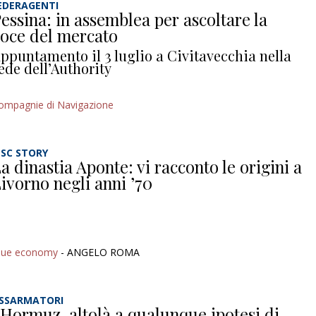
EDERAGENTI
essina: in assemblea per ascoltare la
oce del mercato
ppuntamento il 3 luglio a Civitavecchia nella
ede dell’Authority
ompagnie di Navigazione
SC STORY
a dinastia Aponte: vi racconto le origini a
ivorno negli anni ’70
lue economy
- ANGELO ROMA
SSARMATORI
Hormuz, altolà a qualunque ipotesi di