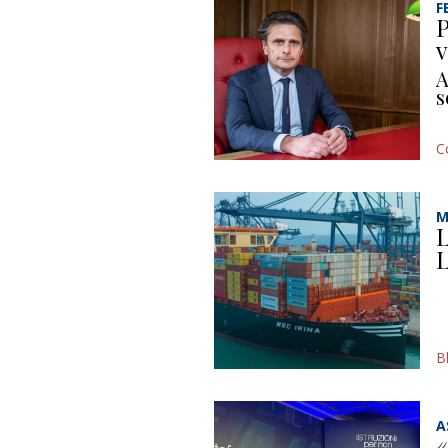
F
P
v
A
s
C
M
L
L
B
A
«