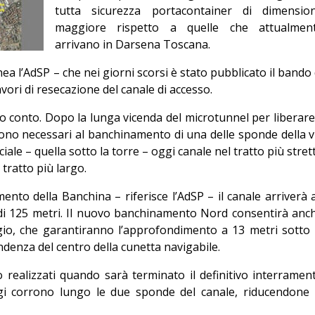
tutta sicurezza portacontainer di dimensio
Editoriale
maggiore rispetto a quelle che attualmen
arrivano in Darsena Toscana.
ea l’AdSP – che nei giorni scorsi è stato pubblicato il bando 
vori di resecazione del canale di accesso.
o conto. Dopo la lunga vicenda del microtunnel per liberare 
 sono necessari al banchinamento di una delle sponde della v
ale – quella sotto la torre – oggi canale nel tratto più stret
 tratto più largo.
ento della Banchina – riferisce l’AdSP – il canale arriverà 
i 125 metri. Il nuovo banchinamento Nord consentirà anc
ggio, che garantiranno l’approfondimento a 13 metri sotto 
ndenza del centro della cunetta navigabile.
 realizzati quando sarà terminato il definitivo interramen
oggi corrono lungo le due sponde del canale, riducendone 