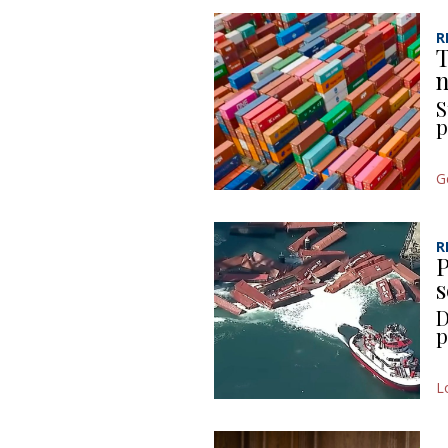
R
T
n
S
p
G
R
P
s
D
p
L