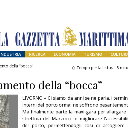
INDUSTRIA
RICERCA
ECONOMIA
TURISMO
CULTUR
ento della “bocca”
Tempo per la lettura:
3
minu
gamento della “bocca”
LIVORNO – Ci siamo: da anni se ne parla, i termin
interni del porto ormai ne soffrono pesantement
Ma finalmente parte la maxi-gara per allargare 
strettoia del Marzocco e migliorare l’accessibili
Addio amico
Giorgio
del porto, permettendogli così di accogliere 