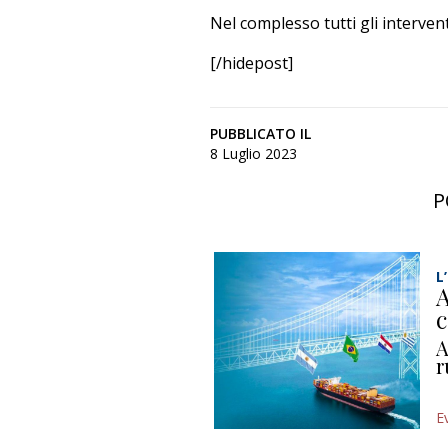
Nel complesso tutti gli intervent
[/hidepost]
PUBBLICATO IL
8 Luglio 2023
P
L
A
c
A
r
E