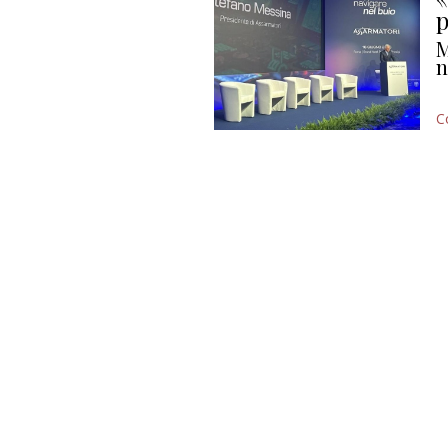
p
M
n
C