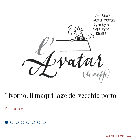
Livorno, il maquillage del vecchio porto
L
s
Editoriale
Ed
Vedi Tutti