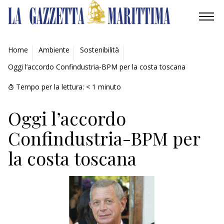
AMBIENTE
Home
Ambiente
Sostenibilità
Oggi l’accordo Confindustria-BPM per la costa toscana
MOBILITÀ
Tempo per la lettura:
< 1
minuto
INDUSTRIA
Oggi l’accordo
RICERCA
Confindustria-BPM per
ECONOMIA
la costa toscana
TURISMO
CULTURA
NAUTICA