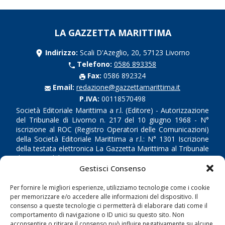
LA GAZZETTA MARITTIMA
Indirizzo:
Scali D'Azeglio, 20, 57123 Livorno
Telefono:
0586 893358
Fax:
0586 892324
Email:
redazione@gazzettamarittima.it
P.IVA:
00118570498
Società Editoriale Marittima a r.l. (Editore) - Autorizzazione
del Tribunale di Livorno n. 217 del 10 giugno 1968 - N°
iscrizione al ROC (Registro Operatori delle Comunicazioni)
della Società Editoriale Marittima a r.l.: N° 1301 Iscrizione
della testata elettronica La Gazzetta Marittima al Tribunale
di Livorno del 15/09/2010.
Gestisci Consenso
LINK
Per fornire le migliori esperienze, utilizziamo tecnologie come i cookie
per memorizzare e/o accedere alle informazioni del dispositivo. Il
Shipping
consenso a queste tecnologie ci permetterà di elaborare dati come il
comportamento di navigazione o ID unici su questo sito. Non
Porti/Interporti
acconsentire o ritirare il consenso può influire negativamente su alcune