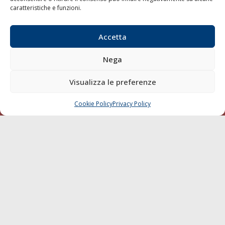
caratteristiche e funzioni.
Trasporti
Varie
Accetta
Sostenibilità
Compagnie di Navigazione
Nega
Blue economy
Visualizza le preferenze
Diporto
Chi siamo
Cookie Policy
Privacy Policy
CHIAMA
SCRIVI
Contatti
SEGUI