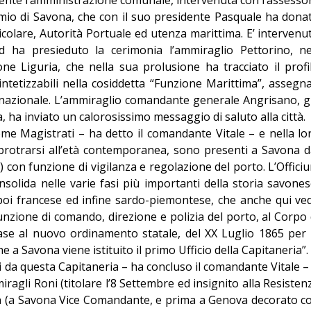
rmio di Savona, che con il suo presidente Pasquale ha dona
rticolare, Autorità Portuale ed utenza marittima. E’ intervenu
d ha presieduto la cerimonia l’ammiraglio Pettorino, n
ne Liguria, che nella sua prolusione ha tracciato il profi
intetizzabili nella cosiddetta “Funzione Marittima”, assegna
 nazionale. L’ammiraglio comandante generale Angrisano, g
 ha inviato un calorosissimo messaggio di saluto alla città.
me Magistrati – ha detto il comandante Vitale – e nella lo
protrarsi all’età contemporanea, sono presenti a Savona d
 con funzione di vigilanza e regolazione del porto. L’Offici
nsolida nelle varie fasi più importanti della storia savones
poi francese ed infine sardo-piemontese, che anche qui ve
zione di comando, direzione e polizia del porto, al Corpo 
ase al nuovo ordinamento statale, del XX Luglio 1865 per 
 a Savona viene istituito il primo Ufficio della Capitaneria”.
tri da questa Capitaneria – ha concluso il comandante Vitale – 
iragli Roni (titolare l’8 Settembre ed insignito alla Resisten
on (a Savona Vice Comandante, e prima a Genova decorato c