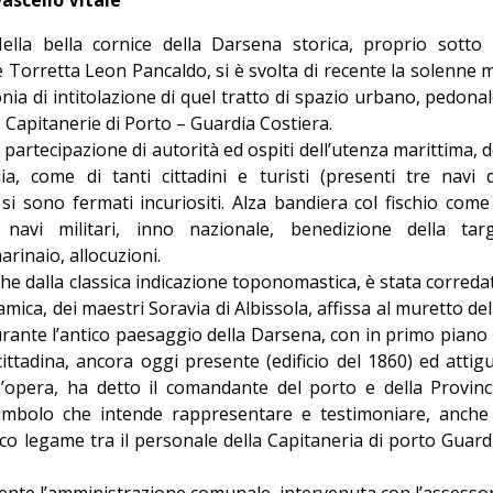
Giorgio
la bella cornice della Darsena storica, proprio sotto 
Editoriale
orretta Leon Pancaldo, si è svolta di recente la solenne 
nia di intitolazione di quel tratto di spazio urbano, pedonal
e Capitanerie di Porto – Guardia Costiera.
 partecipazione di autorità ed ospiti dell’utenza marittima, d
lia, come di tanti cittadini e turisti (presenti tre navi 
 si sono fermati incuriositi. Alza bandiera col fischio come
 navi militari, inno nazionale, benedizione della tar
rinaio, allocuzioni.
 che dalla classica indicazione toponomastica, è stata correda
mica, dei maestri Soravia di Albissola, affissa al muretto del
rante l’antico paesaggio della Darsena, con in primo piano 
cittadina, ancora oggi presente (edificio del 1860) ed attig
 L’opera, ha detto il comandante del porto e della Provinc
simbolo che intende rappresentare e testimoniare, anche
ico legame tra il personale della Capitaneria di porto Guard
ente l’amministrazione comunale, intervenuta con l’assesso