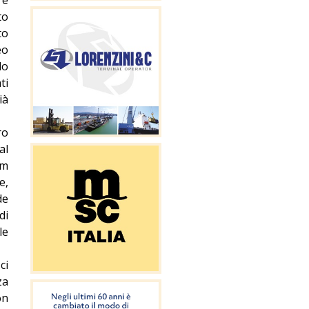
to
to
eo
lo
ti
ià
ro
al
um
e,
de
di
le
ci
za
on