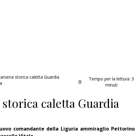
arsena storica caletta Guardia
Tempo per la lettura:
3
ra
minuti
 storica caletta Guardia
nuovo comandante della Liguria ammiraglio Pettorino
Addio amico
vascello Vitale