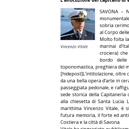
SAVONA – Nel
monumentale T
sobria cerimo
al Corpo dell
Molto folta la
marinai d’Ita
Vincenzo Vitale
crociera) che
bordo delle
toponomastica, preghiera del ma
[hidepost]L’intitolazione, oltre
da una bella opera d’arte in cera
passeggiata pedonale, e raffigu
sede storica della Capitaneria 
alla chiesetta di Santa Lucia.
marittima Vincenzo Vitale, è 
futura memoria, il forte ed ant
Costiera e la città di Savona.
Vitale ha ringraziato pubblicam