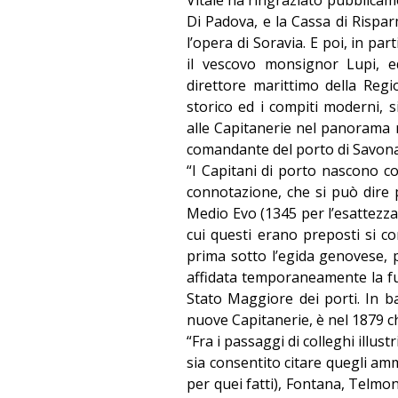
Di Padova, e la Cassa di Rispa
l’opera di Soravia. E poi, in pa
il vescovo monsignor Lupi, e
direttore marittimo della Regio
storico ed i compiti moderni, s
alle Capitanerie nel panorama
comandante del porto di Savona,
“I Capitani di porto nascono co
connotazione, che si può dire 
Medio Evo (1345 per l’esattezza)
cui questi erano preposti si co
prima sotto l’egida genovese, 
affidata temporaneamente la fun
Stato Maggiore dei porti. In b
nuove Capitanerie, è nel 1879 che
“Fra i passaggi di colleghi illus
sia consentito citare quegli amm
per quei fatti), Fontana, Telm