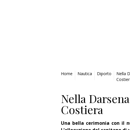
Privacy Policy
Home
Nautica
Diporto
Nella D
Costie
Nella Darsena
Costiera
Una bella cerimonia con il 
L’allocuzione del capitano di 