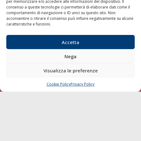
Porti/Interporti
per memorizzare e/o accedere alle informazioni del dispositivo. Il
consenso a queste tecnologie ci permetterà di elaborare dati come il
Trasporti
comportamento di navigazione o ID unici su questo sito. Non
Varie
acconsentire o ritirare il consenso può influire negativamente su alcune
caratteristiche e funzioni.
Sostenibilità
Compagnie di Navigazione
Accetta
Blue economy
Nega
Diporto
Chi siamo
Visualizza le preferenze
Contatti
Cookie Policy
Privacy Policy
CHIAMA
SCRIVI
SEGUI