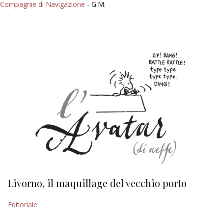
Compagnie di Navigazione
- G.M.
Livorno, il maquillage del vecchio porto
L
s
Editoriale
Ed