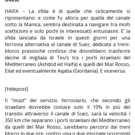
EDITORIALI
HAIFA – La sfida è di quelle che ciclicamente si
ripresentano: e come fu allora per quella del canale
sotto la Manica, sembra destinata a navigare tra molti
scetticismi e solo pochi (e interessati) entusiasmi. E’ la
sfida lanciata da Israele in questi giorni per una
ferrovia alternativa al canale di Suez, dedicata a treni-
blocco pressoché continui che dovrebbero trasferire
decine di migliaia di Teu’s tra i porti israeliani del
Mediterraneo (Ashdod ed Haifa) e quelli del Mar Rosso,
Eilat ed eventualmente Aqaba (Giordania). E viceversa.
[hidepost]
Il “must” del servizio ferroviario, che secondo gli
israeliani dovrebbe costare solo il 15% in più del
transito attraverso il canale di Suez, sarà la velocità: i
350 km che separano i porti israeliani del Mediterraneo
da quelli del Mar Rosso, sarebbero percorsi dai treni
blocco in due ore, contro una o due giornate occorrenti