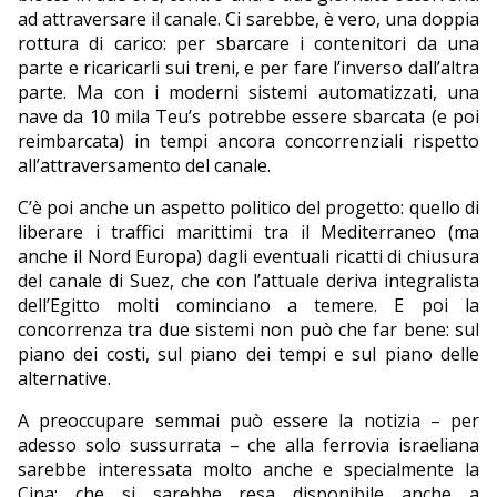
ad attraversare il canale. Ci sarebbe, è vero, una doppia
rottura di carico: per sbarcare i contenitori da una
parte e ricaricarli sui treni, e per fare l’inverso dall’altra
parte. Ma con i moderni sistemi automatizzati, una
nave da 10 mila Teu’s potrebbe essere sbarcata (e poi
reimbarcata) in tempi ancora concorrenziali rispetto
all’attraversamento del canale.
C’è poi anche un aspetto politico del progetto: quello di
liberare i traffici marittimi tra il Mediterraneo (ma
anche il Nord Europa) dagli eventuali ricatti di chiusura
del canale di Suez, che con l’attuale deriva integralista
dell’Egitto molti cominciano a temere. E poi la
concorrenza tra due sistemi non può che far bene: sul
piano dei costi, sul piano dei tempi e sul piano delle
alternative.
A preoccupare semmai può essere la notizia – per
adesso solo sussurrata – che alla ferrovia israeliana
sarebbe interessata molto anche e specialmente la
Cina; che si sarebbe resa disponibile anche a