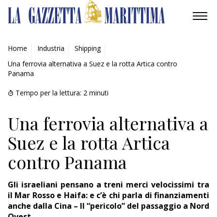
AMBIENTE
Home
Industria
Shipping
Una ferrovia alternativa a Suez e la rotta Artica contro
MOBILITÀ
Panama
INDUSTRIA
Tempo per la lettura:
2
minuti
RICERCA
Una ferrovia alternativa a
Suez e la rotta Artica
ECONOMIA
contro Panama
TURISMO
Gli israeliani pensano a treni merci velocissimi tra
CULTURA
il Mar Rosso e Haifa: e c’è chi parla di finanziamenti
anche dalla Cina – Il “pericolo” del passaggio a Nord
NAUTICA
Ovest