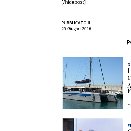
[/hidepost]
PUBBLICATO IL
25 Giugno 2016
P
D
L
c
A
F
D
E