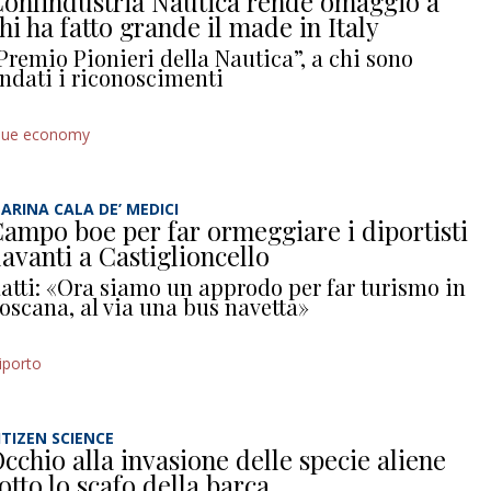
onfindustria Nautica rende omaggio a
hi ha fatto grande il made in Italy
Premio Pionieri della Nautica”, a chi sono
ndati i riconoscimenti
lue economy
ARINA CALA DE’ MEDICI
ampo boe per far ormeggiare i diportisti
avanti a Castiglioncello
atti: «Ora siamo un approdo per far turismo in
oscana, al via una bus navetta»
iporto
ITIZEN SCIENCE
cchio alla invasione delle specie aliene
otto lo scafo della barca