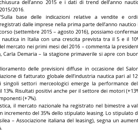
chiusura dell’anno 2015 e i dati di trend dell’anno nauti
Editoriale
2015/2016.
“Sulla base delle indicazioni relative a vendite e ordi
registrati dalle imprese nella prima parte dell’anno nautico 
corso (settembre 2015 – agosto 2016), possiamo conferma
a nautica in Italia con una crescita prevista tra il 5 e il 10
el mercato nei primi mesi del 2016 – commenta la presiden
, Carla Demaria – la stagione primaverile si apre con buo
lioramento delle previsioni diffuse in occasione del Salo
zione di fatturato globale dell’industria nautica pari al 1
 i singoli settori merceologici emerge la performance del
 il 13%. Risultati positivi anche per il settore dei motori (+13
omponenti (+7%).
stica, il mercato nazionale ha registrato nel bimestre a val
 incremento del 35% dello stipulato leasing. Lo stipulato d
ilea – Associazione italiana del leasing), segna un aumen
.