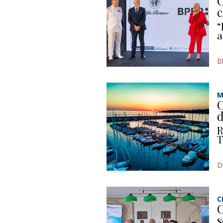
C
c
“
a
B
M
C
d
R
T
D
C
O
s