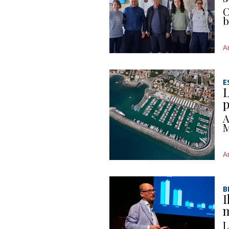
C
b
A
E
L
p
A
M
A
B
I
m
L