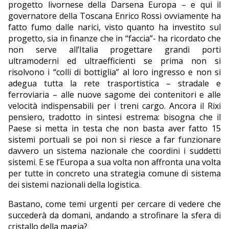
progetto livornese della Darsena Europa – e qui il
governatore della Toscana Enrico Rossi ovviamente ha
fatto fumo dalle narici, visto quanto ha investito sul
progetto, sia in finanze che in “faccia”- ha ricordato che
non serve all’Italia progettare grandi porti
ultramoderni ed ultraefficienti se prima non si
risolvono i “colli di bottiglia” al loro ingresso e non si
adegua tutta la rete trasportistica – stradale e
ferroviaria – alle nuove sagome dei contenitori e alle
velocità indispensabili per i treni cargo. Ancora il Rixi
pensiero, tradotto in sintesi estrema: bisogna che il
Paese si metta in testa che non basta aver fatto 15
sistemi portuali se poi non si riesce a far funzionare
davvero un sistema nazionale che coordini i suddetti
sistemi. E se l’Europa a sua volta non affronta una volta
per tutte in concreto una strategia comune di sistema
dei sistemi nazionali della logistica.
Bastano, come temi urgenti per cercare di vedere che
succederà da domani, andando a strofinare la sfera di
cristallo della magia?