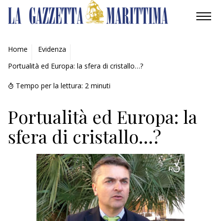
AMBIENTE
Home
Evidenza
Portualità ed Europa: la sfera di cristallo…?
MOBILITÀ
Tempo per la lettura:
2
minuti
INDUSTRIA
Portualità ed Europa: la
RICERCA
sfera di cristallo…?
ECONOMIA
TURISMO
CULTURA
NAUTICA