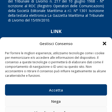
del Tribunale di Livorno n. 217 del 10 giugno 1968 - N°
iscrizione al ROC (Registro Operatori delle Comunicazioni)
della Società Editoriale Marittima a r.l.: N° 1301 Iscrizione
della testata elettronica La Gazzetta Marittima al Tribunale
di Livorno del 15/09/2010.
LINK
Shipping
Gestisci Consenso
Porti/Interporti
Per fornire le migliori esperienze, utilizziamo tecnologie come i cookie
per memorizzare e/o accedere alle informazioni del dispositivo. Il
Trasporti
consenso a queste tecnologie ci permetterà di elaborare dati come il
Varie
comportamento di navigazione o ID unici su questo sito. Non
acconsentire o ritirare il consenso può influire negativamente su alcune
Sostenibilità
caratteristiche e funzioni.
Compagnie di Navigazione
Blue economy
Accetta
Diporto
Nega
Chi siamo
Contatti