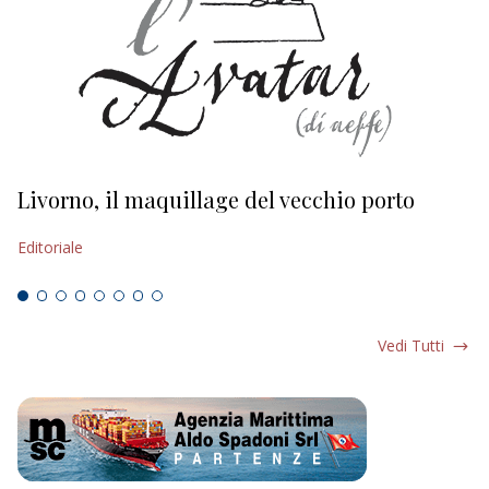
Livorno, il maquillage del vecchio porto
L
s
Editoriale
Ed
Vedi Tutti