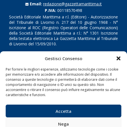
Email:
redazione@gazzettamarittima.it
P.IVA:
00118570498
Società Editoriale Marittima a r.l. (Editore) - Autorizzazione
del Tribunale di Livorno n. 217 del 10 giugno 1968 - N°
iscrizione al ROC (Registro Operatori delle Comunicazioni)
della Società Editoriale Marittima a r.l.: N° 1301 Iscrizione
della testata elettronica La Gazzetta Marittima al Tribunale
di Livorno del 15/09/2010.
LINK
Gestisci Consenso
Per fornire le migliori esperienze, utilizziamo tecnologie come i cookie
Shipping
per memorizzare e/o accedere alle informazioni del dispositivo. Il
Porti/Interporti
consenso a queste tecnologie ci permetterà di elaborare dati come il
comportamento di navigazione o ID unici su questo sito. Non
Trasporti
acconsentire o ritirare il consenso può influire negativamente su alcune
caratteristiche e funzioni.
Varie
Sostenibilità
Accetta
Compagnie di Navigazione
Blue economy
Nega