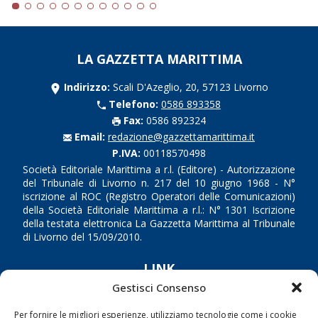
LA GAZZETTA MARITTIMA
Indirizzo:
Scali D'Azeglio, 20, 57123 Livorno
Telefono:
0586 893358
Fax:
0586 892324
Email:
redazione@gazzettamarittima.it
P.IVA:
00118570498
Società Editoriale Marittima a r.l. (Editore) - Autorizzazione
del Tribunale di Livorno n. 217 del 10 giugno 1968 - N°
iscrizione al ROC (Registro Operatori delle Comunicazioni)
della Società Editoriale Marittima a r.l.: N° 1301 Iscrizione
della testata elettronica La Gazzetta Marittima al Tribunale
di Livorno del 15/09/2010.
LINK
Gestisci Consenso
Shipping
Per fornire le migliori esperienze, utilizziamo tecnologie come i cookie