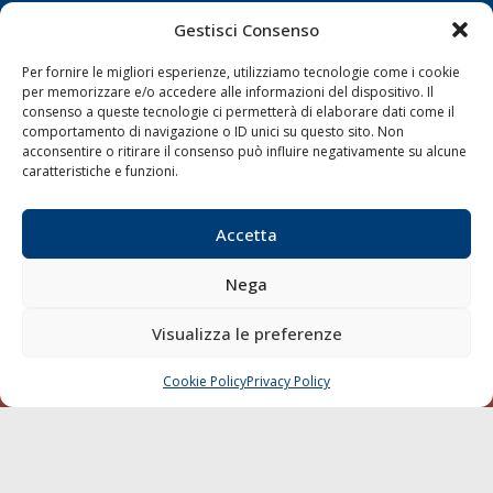
Gestisci Consenso
Shipping
Per fornire le migliori esperienze, utilizziamo tecnologie come i cookie
Porti/Interporti
per memorizzare e/o accedere alle informazioni del dispositivo. Il
Trasporti
consenso a queste tecnologie ci permetterà di elaborare dati come il
comportamento di navigazione o ID unici su questo sito. Non
Varie
acconsentire o ritirare il consenso può influire negativamente su alcune
caratteristiche e funzioni.
Sostenibilità
Compagnie di Navigazione
Accetta
Blue economy
Diporto
Nega
Chi siamo
Visualizza le preferenze
Contatti
Cookie Policy
Privacy Policy
CHIAMA
SCRIVI
SEGUI