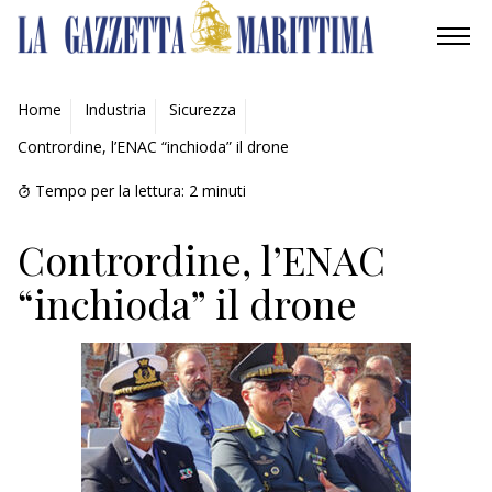
AMBIENTE
Home
Industria
Sicurezza
Contrordine, l’ENAC “inchioda” il drone
MOBILITÀ
Tempo per la lettura:
2
minuti
INDUSTRIA
Contrordine, l’ENAC
RICERCA
“inchioda” il drone
ECONOMIA
TURISMO
CULTURA
NAUTICA