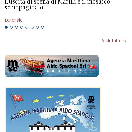
L’uscita di scena di Marilli e il mosaico
D
scompaginato
Ed
Editoriale
Vedi Tutti