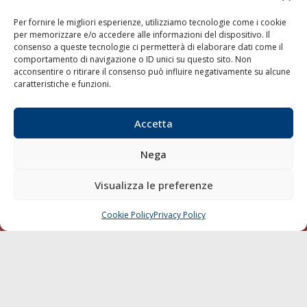
LINK
Per fornire le migliori esperienze, utilizziamo tecnologie come i cookie
per memorizzare e/o accedere alle informazioni del dispositivo. Il
Shipping
consenso a queste tecnologie ci permetterà di elaborare dati come il
Porti/Interporti
comportamento di navigazione o ID unici su questo sito. Non
acconsentire o ritirare il consenso può influire negativamente su alcune
Trasporti
caratteristiche e funzioni.
Varie
Sostenibilità
Accetta
Compagnie di Navigazione
Nega
Blue economy
Diporto
Visualizza le preferenze
Chi siamo
Cookie Policy
Privacy Policy
CHIAMA
SCRIVI
Contatti
SEGUI