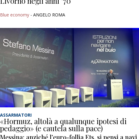
Livorno negli anni ’70
Blue economy
- ANGELO ROMA
ASSARMATORI
«Hormuz, altolà a qualunque ipotesi di
pedaggio» (e cautela sulla pace)
Messina: anziché l’euro-follia Ets, si pensi a navi