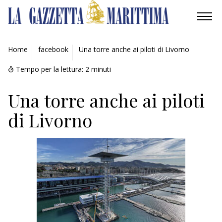
AMBIENTE
Home
facebook
Una torre anche ai piloti di Livorno
MOBILITÀ
Tempo per la lettura:
2
minuti
INDUSTRIA
Una torre anche ai piloti
di Livorno
RICERCA
ECONOMIA
TURISMO
CULTURA
NAUTICA