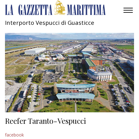
Interporto Vespucci di Guasticce
AMBIENTE
MOBILITÀ
INDUSTRIA
RICERCA
ECONOMIA
TURISMO
CULTURA
Reefer Taranto-Vespucci
NAUTICA
facebook