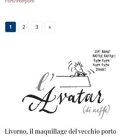
Porti/Interporti
1
2
3
»
Livorno, il maquillage del vecchio porto
L