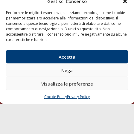
Gestisci Consenso
Diporto
Chi siamo
Per fornire le migliori esperienze, utilizziamo tecnologie come i cookie
per memorizzare e/o accedere alle informazioni del dispositivo. Il
Contatti
consenso a queste tecnologie ci permetterà di elaborare dati come il
comportamento di navigazione o ID unici su questo sito. Non
acconsentire o ritirare il consenso può influire negativamente su alcune
SEGUI
caratteristiche e funzioni.
Accetta
Nega
Visualizza le preferenze
© 1968 - 2026 Tutti i diritti sono riservati
Cookie Policy
Privacy Policy
Mappa del sito
Cookie Policy
Privacy Policy
CHIAMA
SCRIVI
born in
MaMaStudiOs