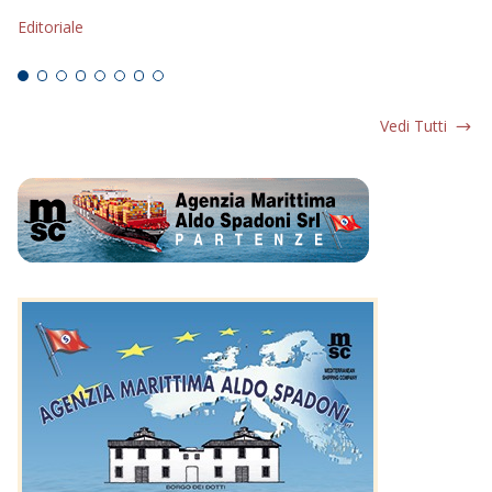
s
Editoriale
Ed
Vedi Tutti