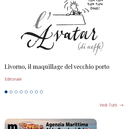
Livorno, il maquillage del vecchio porto
L
s
Editoriale
Ed
Vedi Tutti