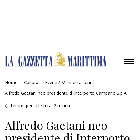
Gestisci opzioni
Gestisci servizi
Gestisci {vendor_count} fornitori
Per saperne di più su questi scopi
Accetta
Nega
Visualizza le preferenze
Salva preferenze
Visualizza le preferenze
Cookie Policy
Privacy Policy
AMBIENTE
Home
Cultura
Eventi / Manifestazioni
Alfredo Gaetani neo presidente di Interporto Campano S.p.A.
MOBILITÀ
Tempo per la lettura:
2
minuti
INDUSTRIA
Alfredo Gaetani neo
RICERCA
presidente di Interporto