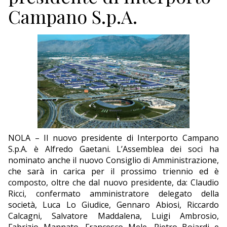
ECONOMIA
Campano S.p.A.
TURISMO
CULTURA
NAUTICA
EDITORIALI
NOLA – Il nuovo presidente di Interporto Campano
S.p.A. è Alfredo Gaetani. L’Assemblea dei soci ha
nominato anche il nuovo Consiglio di Amministrazione,
che sarà in carica per il prossimo triennio ed è
composto, oltre che dal nuovo presidente, da: Claudio
Ricci, confermato amministratore delegato della
società, Luca Lo Giudice, Gennaro Abiosi, Riccardo
Calcagni, Salvatore Maddalena, Luigi Ambrosio,
Fabrizio Mannato, Francesco Mele, Pietro Boiardi e