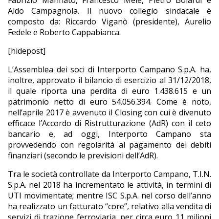
Aldo Campagnola. Il nuovo collegio sindacale è
composto da: Riccardo Viganò (presidente), Aurelio
Fedele e Roberto Cappabianca.
[hidepost]
L’Assemblea dei soci di Interporto Campano S.p.A. ha,
inoltre, approvato il bilancio di esercizio al 31/12/2018,
il quale riporta una perdita di euro 1.438.615 e un
patrimonio netto di euro 54.056.394. Come è noto,
nell’aprile 2017 è avvenuto il Closing con cui è divenuto
efficace l’Accordo di Ristrutturazione (AdR) con il ceto
bancario e, ad oggi, Interporto Campano sta
provvedendo con regolarità al pagamento dei debiti
finanziari (secondo le previsioni dell’AdR).
Tra le società controllate da Interporto Campano, T.I.N.
S.p.A. nel 2018 ha incrementato le attività, in termini di
UTI movimentate; mentre ISC S.p.A. nel corso dell’anno
ha realizzato un fatturato “core”, relativo alla vendita di
servizi di trazione ferroviaria, per circa euro 11 milioni