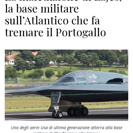
ECONOMIA
la base militare
TURISMO
sull’Atlantico che fa
tremare il Portogallo
CULTURA
NAUTICA
EDITORIALI
Uno degli aerei Usa di ultima generazione atterra alla base