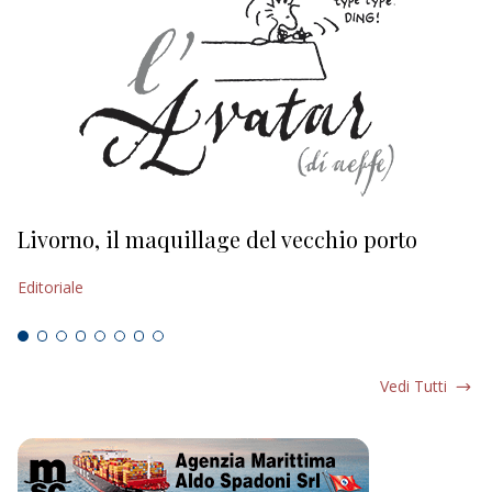
Livorno, il maquillage del vecchio porto
L
s
Editoriale
Ed
Vedi Tutti