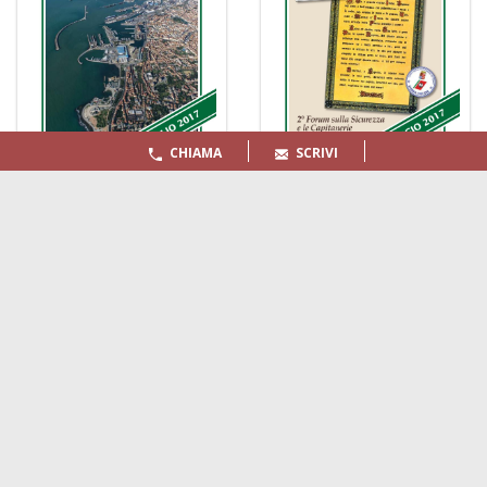
CHIAMA
SCRIVI
LA GAZZETTA MARITTIMA
Indirizzo:
Scali D'Azeglio, 20, 57123 Livorno
Telefono:
0586 893358
Fax:
0586 892324
Email:
redazione@gazzettamarittima.it
P.IVA:
00118570498
Società Editoriale Marittima a r.l. (Editore) - Autorizzazione
del Tribunale di Livorno n. 217 del 10 giugno 1968 - N°
iscrizione al ROC (Registro Operatori delle Comunicazioni)