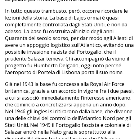
In tutto questo trambusto, però, occorre ricordare le
lezioni della storia. La base di Lajes ormai è quasi
completamente controllata dagli Stati Uniti, e non da
adesso. La base fu costruita all’inizio degli anni
Quaranta del secolo scorso, per dar modo agli Alleati di
avere un appoggio logistico sull’Atlantico, evitando una
possibile invasione nazista del Portogallo, che il
prudente Salazar temeva. Chi accompagnò da vicino il
progetto fu Humberto Delgado, oggi noto perché
l’aeroporto di Portela di Lisbona porta il suo nome.
Già nel 1943 la base fu concessa alla Royal Air Force
britannica, grazie a un accordo in vigore fra i due paesi,
a cui si associò immediatamente l’interesse americano,
che cominciò a concretizzarsi appena un anno dopo.
Nel 1946 gli inglesi si ritirarono dalla base, che divenne
una delle chiavi del controllo dell’Atlantico Nord per gli
Stati Uniti. Nel 1949 il Portogallo fascista e coloniale di
Salazar entrò nella Nato grazie soprattutto alla
disponibilità dimostrata nel lasciare che l’Alleanza