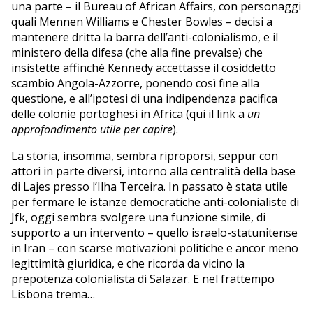
una parte – il Bureau of African Affairs, con personaggi
quali Mennen Williams e Chester Bowles – decisi a
mantenere dritta la barra dell’anti-colonialismo, e il
ministero della difesa (che alla fine prevalse) che
insistette affinché Kennedy accettasse il cosiddetto
scambio Angola-Azzorre, ponendo così fine alla
questione, e all’ipotesi di una indipendenza pacifica
delle colonie portoghesi in Africa (qui il link a
un
approfondimento utile per capire
).
La storia, insomma, sembra riproporsi, seppur con
attori in parte diversi, intorno alla centralità della base
di Lajes presso l’Ilha Terceira. In passato è stata utile
per fermare le istanze democratiche anti-colonialiste di
Jfk, oggi sembra svolgere una funzione simile, di
supporto a un intervento – quello israelo-statunitense
in Iran – con scarse motivazioni politiche e ancor meno
legittimità giuridica, e che ricorda da vicino la
prepotenza colonialista di Salazar. E nel frattempo
Lisbona trema…