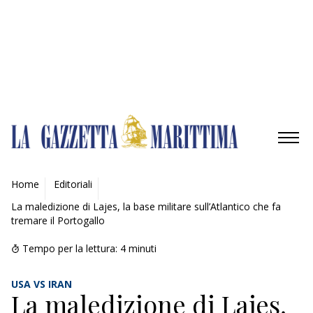
Gestisci opzioni
Gestisci servizi
Gestisci {vendor_count} fornitori
Per saperne di più su questi scopi
Accetta
Nega
Visualizza le preferenze
Salva preferenze
Visualizza le preferenze
Cookie Policy
Privacy Policy
AMBIENTE
Home
Editoriali
La maledizione di Lajes, la base militare sull’Atlantico che fa
MOBILITÀ
tremare il Portogallo
INDUSTRIA
Tempo per la lettura:
4
minuti
RICERCA
USA VS IRAN
La maledizione di Lajes,