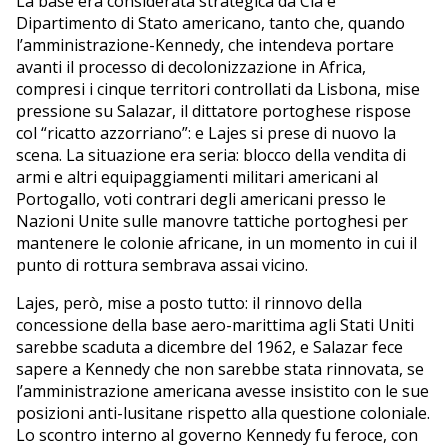
La base era considerata strategica da Cia e
Dipartimento di Stato americano, tanto che, quando
l’amministrazione-Kennedy, che intendeva portare
avanti il processo di decolonizzazione in Africa,
compresi i cinque territori controllati da Lisbona, mise
pressione su Salazar, il dittatore portoghese rispose
col “ricatto azzorriano”: e Lajes si prese di nuovo la
scena. La situazione era seria: blocco della vendita di
armi e altri equipaggiamenti militari americani al
Portogallo, voti contrari degli americani presso le
Nazioni Unite sulle manovre tattiche portoghesi per
mantenere le colonie africane, in un momento in cui il
punto di rottura sembrava assai vicino.
Lajes, però, mise a posto tutto: il rinnovo della
concessione della base aero-marittima agli Stati Uniti
sarebbe scaduta a dicembre del 1962, e Salazar fece
sapere a Kennedy che non sarebbe stata rinnovata, se
l’amministrazione americana avesse insistito con le sue
posizioni anti-lusitane rispetto alla questione coloniale.
Lo scontro interno al governo Kennedy fu feroce, con