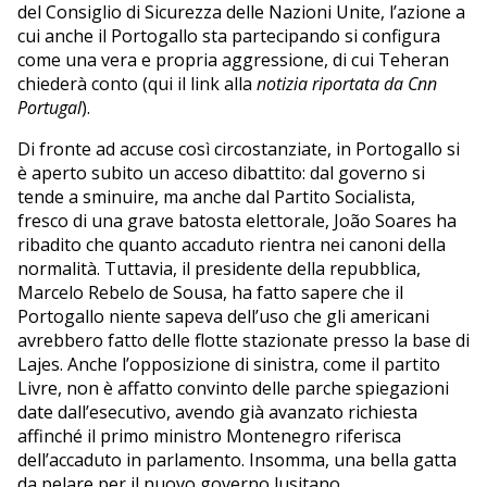
del Consiglio di Sicurezza delle Nazioni Unite, l’azione a
cui anche il Portogallo sta partecipando si configura
come una vera e propria aggressione, di cui Teheran
chiederà conto (qui il link alla
notizia riportata da Cnn
Portugal
).
Di fronte ad accuse così circostanziate, in Portogallo si
è aperto subito un acceso dibattito: dal governo si
tende a sminuire, ma anche dal Partito Socialista,
fresco di una grave batosta elettorale, João Soares ha
ribadito che quanto accaduto rientra nei canoni della
normalità. Tuttavia, il presidente della repubblica,
Marcelo Rebelo de Sousa, ha fatto sapere che il
Portogallo niente sapeva dell’uso che gli americani
avrebbero fatto delle flotte stazionate presso la base di
Lajes. Anche l’opposizione di sinistra, come il partito
Livre, non è affatto convinto delle parche spiegazioni
date dall’esecutivo, avendo già avanzato richiesta
affinché il primo ministro Montenegro riferisca
dell’accaduto in parlamento. Insomma, una bella gatta
da pelare per il nuovo governo lusitano.