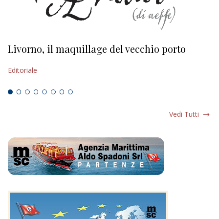
Livorno, il maquillage del vecchio porto
L
s
Editoriale
Ed
Vedi Tutti