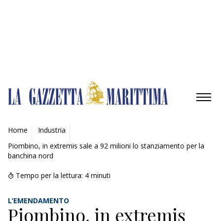
Gestisci opzioni
Gestisci servizi
Gestisci {vendor_count} fornitori
Per saperne di più su questi scopi
Accetta
Nega
Visualizza le preferenze
Salva preferenze
Visualizza le preferenze
Cookie Policy
Privacy Policy
AMBIENTE
Home
Industria
Piombino, in extremis sale a 92 milioni lo stanziamento per la
MOBILITÀ
banchina nord
INDUSTRIA
Tempo per la lettura:
4
minuti
TECNOLOGIE
L’EMENDAMENTO
Piombino, in extremis
INNOVAZIONE