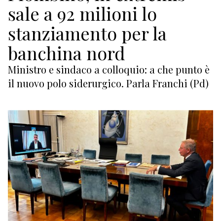
sale a 92 milioni lo
SHIPPING
stanziamento per la
banchina nord
GEOPOLITICA
Ministro e sindaco a colloquio: a che punto è
CANTIERI NAVALI
il nuovo polo siderurgico. Parla Franchi (Pd)
EDILIZIA MARITTIMA
SICUREZZA
RICERCA
ECONOMIA
TURISMO
CULTURA