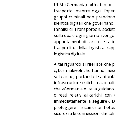
ULM (Germania). «Un tempo il
trasporto, mentre oggi, l’opera
gruppi criminali non prendono 
identità digitali che governano i
l’analisi di Transporeon, soci
sulla quale ogni giorno «vengon
appuntamenti di carico e scaric
trasporti e della logistica rap
logistica digitale.
A tal riguardo si riferisce che 
cyber malevoli che hanno mess
solo anno, portando le autorità 
infrastrutture critiche nazionali
che «Germania e Italia guidano o
o reati relativi ai carichi, con
immediatamente a seguire». D
proteggere fisicamente flott
sicurezza le connessioni digital