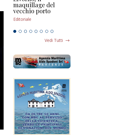
maquillage del
Marilli e il mosaico
gu
vecchio porto
scompaginato
Edi
Editoriale
Editoriale
Vedi Tutti