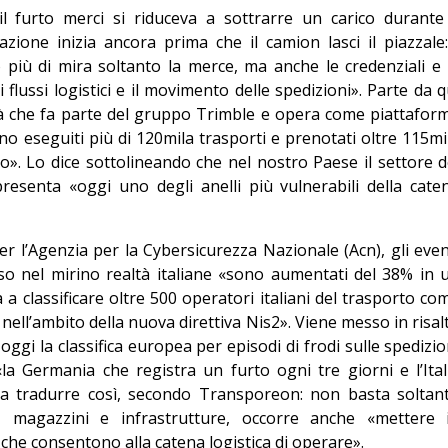
 furto merci si riduceva a sottrarre un carico durante 
zione inizia ancora prima che il camion lasci il piazzale:
più di mira soltanto la merce, ma anche le credenziali e 
 flussi logistici e il movimento delle spedizioni». Parte da q
età che fa parte del gruppo Trimble e opera come piattafor
o eseguiti più di 120mila trasporti e prenotati oltre 115mi
o». Lo dice sottolineando che nel nostro Paese il settore d
presenta «oggi uno degli anelli più vulnerabili della cate
per l’Agenzia per la Cybersicurezza Nazionale (Acn), gli even
o nel mirino realtà italiane «sono aumentati del 38% in 
a classificare oltre 500 operatori italiani del trasporto co
 nell’ambito della nuova direttiva Nis2». Viene messo in risal
ggi la classifica europea per episodi di frodi sulle spedizio
 «la Germania che registra un furto ogni tre giorni e l’Ital
a tradurre così, secondo Transporeon: non basta soltan
e, magazzini e infrastrutture, occorre anche «mettere 
i che consentono alla catena logistica di operare».