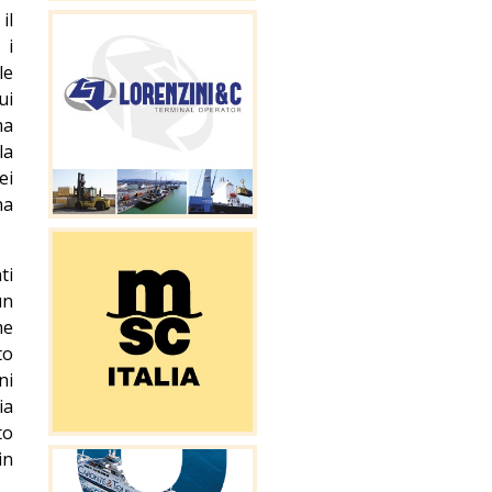
il
 i
le
ui
ma
la
ei
na
ti
un
me
to
ni
ia
to
in