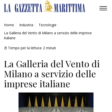
AMBIENTE
Home
Industria
Tecnologie
La Galleria del Vento di Milano a servizio delle imprese
MOBILITÀ
italiane
INDUSTRIA
Tempo per la lettura:
2
minuti
RICERCA
La Galleria del Vento di
Milano a servizio delle
ECONOMIA
imprese italiane
TURISMO
CULTURA
NAUTICA