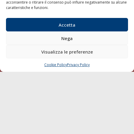
acconsentire o ritirare il consenso può influire negativamente su alcune
caratteristiche e funzioni.
Compagnie di Navigazione
Blue economy
Accetta
Diporto
Chi siamo
Nega
Contatti
Visualizza le preferenze
SEGUI
Cookie Policy
Privacy Policy
CHIAMA
SCRIVI
© 1968 - 2026 Tutti i diritti sono riservati
Cookie Policy
Privacy Policy
Mappa del sito
born in
MaMaStudiOs