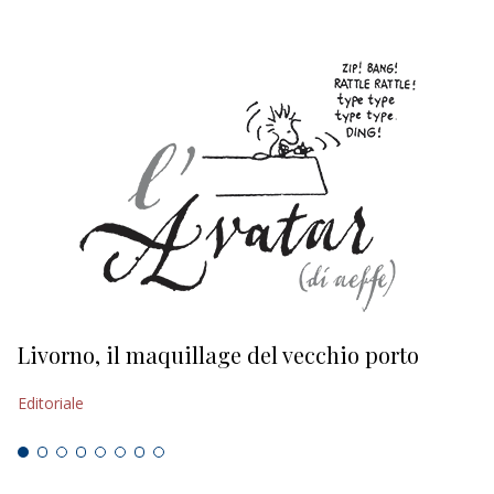
Livorno, il maquillage del vecchio porto
L
s
Editoriale
Ed