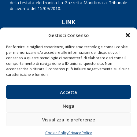
della testata elettronica La Gazzetta Marittima al Tribunale
di Livorno del 15/09/2010.
LINK
Gestisci Consenso
Shipping
Porti/Interporti
Per fornire le migliori esperienze, utilizziamo tecnologie come i cookie
per memorizzare e/o accedere alle informazioni del dispositivo. Il
Trasporti
consenso a queste tecnologie ci permetterà di elaborare dati come il
comportamento di navigazione o ID unici su questo sito. Non
Varie
acconsentire o ritirare il consenso può influire negativamente su alcune
Sostenibilità
caratteristiche e funzioni.
Compagnie di Navigazione
Blue economy
Accetta
Diporto
Nega
Chi siamo
Contatti
Visualizza le preferenze
Cookie Policy
Privacy Policy
SEGUI
CHIAMA
SCRIVI