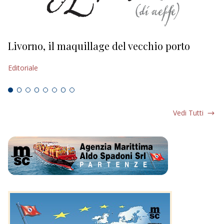
Livorno, il maquillage del vecchio porto
L
s
Editoriale
Ed
Vedi Tutti