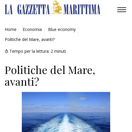
AMBIENTE
Home
Economia
Blue economy
Politiche del Mare, avanti?
MOBILITÀ
Tempo per la lettura:
2
minuti
INDUSTRIA
Politiche del Mare,
RICERCA
avanti?
ECONOMIA
TURISMO
CULTURA
NAUTICA