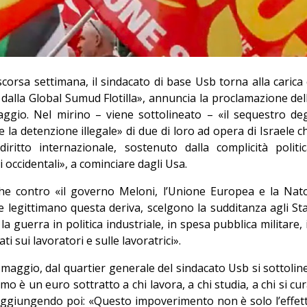
orsa settimana, il sindacato di base Usb torna alla carica 
 dalla Global Sumud Flotilla», annuncia la proclamazione del
ggio. Nel mirino – viene sottolineato – «il sequestro deg
 e la detenzione illegale» di due di loro ad opera di Israele c
iritto internazionale, sostenuto dalla complicità politic
 occidentali», a cominciare dagli Usa.
he contro «il governo Meloni, l’Unione Europea e la Nat
legittimano questa deriva, scelgono la sudditanza agli Sta
a guerra in politica industriale, in spesa pubblica militare, 
ati sui lavoratori e sulle lavoratrici».
maggio, dal quartier generale del sindacato Usb si sottolin
o è un euro sottratto a chi lavora, a chi studia, a chi si cur
 Aggiungendo poi: «Questo impoverimento non è solo l’effet