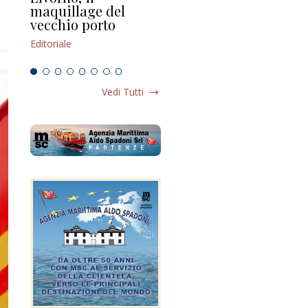
maquillage del
Marilli e il mosaico
gu
vecchio porto
scompaginato
Edi
Editoriale
Editoriale
Vedi Tutti