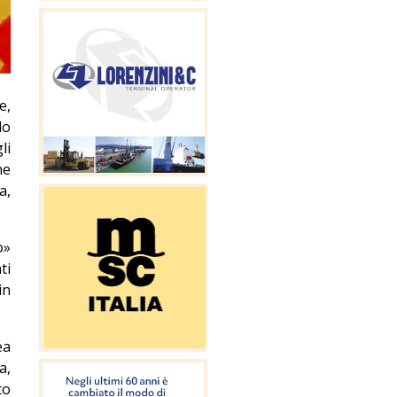
e,
lo
li
he
a,
o»
ti
in
ea
a,
to