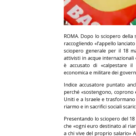
ROMA. Dopo lo sciopero della sc
raccogliendo «l’appello lanciato
sciopero generale per il 18 ma
attivisti in acque internazionali
è accusato di «calpestare il d
economica e militare dei governi
Indice accusatore puntato anc
perché «sostengono, coprono e 
Uniti e a Israele e trasformano l
riarmo e in sacrifici sociali scaric
Presentando lo sciopero del 18 
che «ogni euro destinato al riarm
a chi vive del proprio salario»