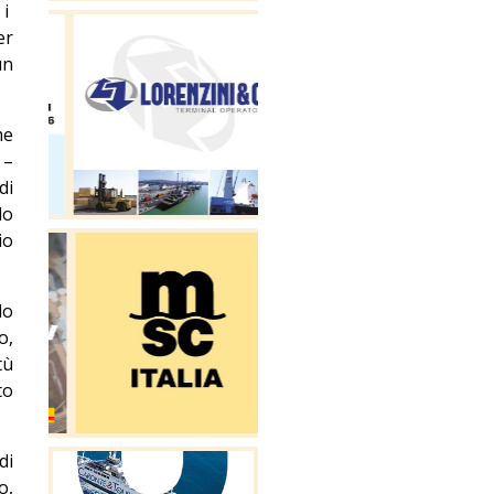
 i
er
un
me
 –
di
lo
io
do
o,
tù
to
di
o,