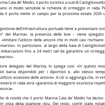
a Cala de’ Medici, il porto turistico a sud di Castiglioncello
ano in modo sensibile le richieste di ormeggio in rada. P
da il porto mette in campo per la prossima estate 2026 
 gestione dell’infrastruttura portuale tiene a presentare co
en” del Marina»: la presenza delle boe – viene spiegato
«limitare l’utilizzo delle ancore che in molti casi rischiano 
arino». In particolare, al largo della baia di Castiglioncel
imbarcazioni fino a 24 metri tali da garantire un ormegg
 marino».
atore delegato del Marina, lo spiega così: «In questo mo
i barca disponibili per i diportisti e, allo stesso temp
tilizzo eccessivo delle ancore». A ciò si aggiunga che, in vir
resterà in rada avrà «garanzia di maggiore sicurezza rispet
ancora».
io di novità che il porto Marina Cala de’ Medici ha deciso 
in vista della stagione clou. Del resto, com’è stato notat