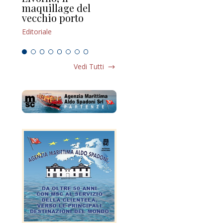
maquillage del
Marilli e il mosaico
gu
vecchio porto
scompaginato
Edi
Editoriale
Editoriale
Vedi Tutti