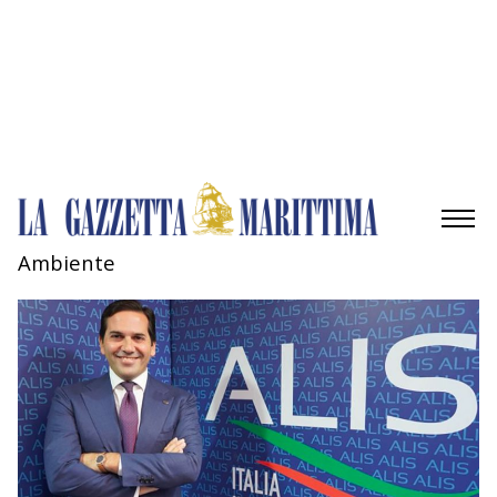
Gestisci opzioni
Gestisci servizi
Gestisci {vendor_count} fornitori
Per saperne di più su questi scopi
Accetta
Nega
Visualizza le preferenze
Salva preferenze
Visualizza le preferenze
Cookie Policy
Privacy Policy
Ambiente
AMBIENTE
MOBILITÀ
INDUSTRIA
RICERCA