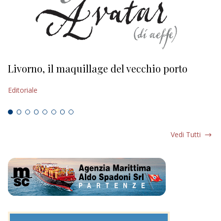
Livorno, il maquillage del vecchio porto
L
s
Editoriale
Ed
Vedi Tutti