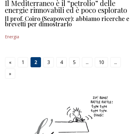
Il Mediterraneo è il “petrolio” delle
energie rinnovabili ed è poco esplorato
Il prof. Coiro (Seapower): abbiamo ricerche e
brevetti per dimostrarlo
Energia
«
1
2
3
4
5
...
10
...
»