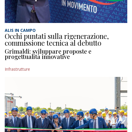
ECONOMIA
TURISMO
CULTURA
ALIS IN CAMPO
Occhi puntati sulla rigenerazione,
commissione tecnica al debutto
NAUTICA
Grimaldi: sviluppare proposte e
progettualità innovative
EDITORIALI
Infrastrutture