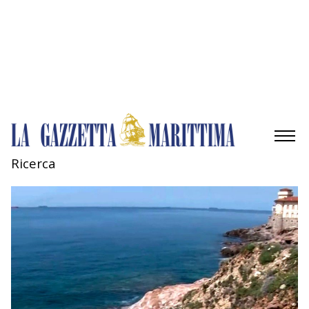
Gestisci opzioni
Gestisci servizi
Gestisci {vendor_count} fornitori
Per saperne di più su questi scopi
Accetta
Nega
Visualizza le preferenze
Salva preferenze
Visualizza le preferenze
Cookie Policy
Privacy Policy
Ricerca
AMBIENTE
MOBILITÀ
INDUSTRIA
RICERCA