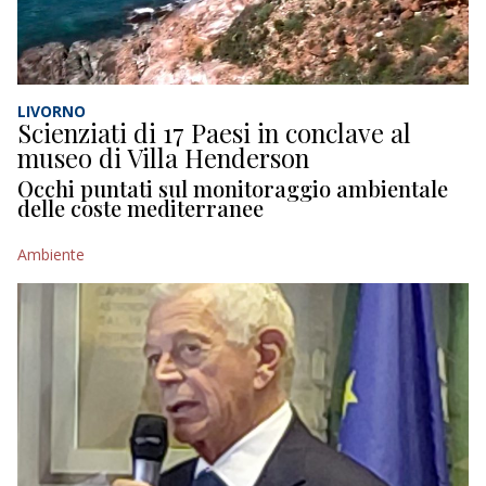
ECONOMIA
TURISMO
CULTURA
LIVORNO
Scienziati di 17 Paesi in conclave al
museo di Villa Henderson
NAUTICA
Occhi puntati sul monitoraggio ambientale
delle coste mediterranee
EDITORIALI
Ambiente