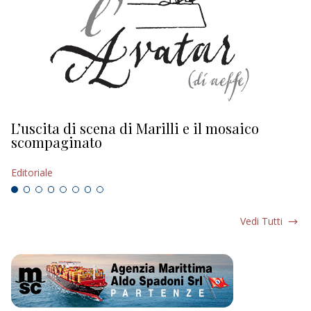
L’uscita di scena di Marilli e il mosaico
D
scompaginato
Ed
Editoriale
Vedi Tutti