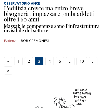
OSSERVATORIO ANCE
L’edilizia cresce ma entro breve
bisognerà rimpiazzare 7mila addetti
oltre i 60 anni
Massai: le competenze sono l’infrastruttura
invisibile del settore
Evidenza
- BOB CREMONESI
«
1
2
3
4
5
...
10
...
»